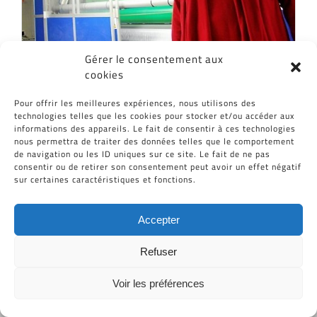
Gérer le consentement aux
CID plastiques won the trophy for
cookies
innovation
Pour offrir les meilleures expériences, nous utilisons des
technologies telles que les cookies pour stocker et/ou accéder aux
Read More
informations des appareils. Le fait de consentir à ces technologies
nous permettra de traiter des données telles que le comportement
CID plastiques won the trophy for innovation
de navigation ou les ID uniques sur ce site. Le fait de ne pas
consentir ou de retirer son consentement peut avoir un effet négatif
sur certaines caractéristiques et fonctions.
Tous Droits Réservés © Cid-Plastiques 2020 - 2026 |
Accepter
Création de site : Grafibox.fr
Refuser
Voir les préférences