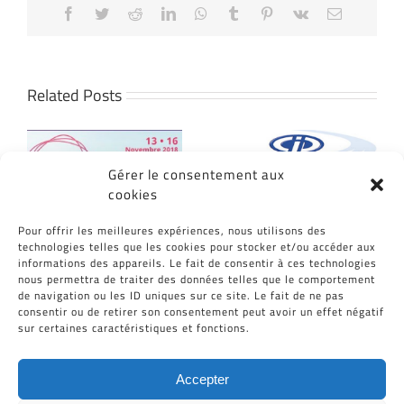
Facebook
Twitter
Reddit
LinkedIn
WhatsApp
Tumblr
Pinterest
Vk
Email
Related Posts
Gérer le consentement aux
cookies
Pour offrir les meilleures expériences, nous utilisons des
technologies telles que les cookies pour stocker et/ou accéder aux
informations des appareils. Le fait de consentir à ces technologies
We will be at the
New innovative
nous permettra de traiter des données telles que le comportement
swimming pool event in
machines
de navigation ou les ID uniques sur ce site. Le fait de ne pas
Lyon, France
27/09/2018
|
0
consentir ou de retirer son consentement peut avoir un effet négatif
Comments
27/09/2018
|
0
sur certaines caractéristiques et fonctions.
Comments
Accepter