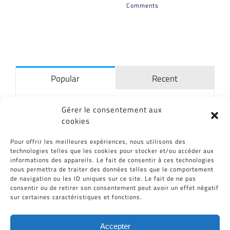
Comments
Popular
Recent
El MATIS® bio-reactor
Gérer le consentement aux
06/07/2015
cookies
Pour offrir les meilleures expériences, nous utilisons des
technologies telles que les cookies pour stocker et/ou accéder aux
Se habla de CID Plastiques en Radio
informations des appareils. Le fait de consentir à ces technologies
France Bleu Hérault
nous permettra de traiter des données telles que le comportement
04/01/2017
de navigation ou les ID uniques sur ce site. Le fait de ne pas
consentir ou de retirer son consentement peut avoir un effet négatif
sur certaines caractéristiques et fonctions.
CID Plastiques en «Les Echos»
19/11/2013
Accepter