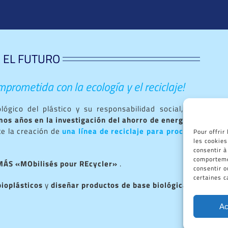
 EL FUTURO
prometida con la ecología y el reciclaje!
ógico del plástico y su responsabilidad social,
CID
mos años en la investigación del ahorro de energía, y
e la creación de
una línea de reciclaje para procesar
Pour offrir
les cookies
consentir à
comportemen
MÁS «MObilisés pour REcycler»
.
consentir o
certaines c
bioplásticos
y
diseñar productos de base biológica y /
Ac