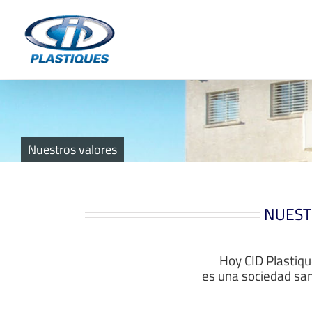
Skip
to
content
Nuestros valores
NUEST
Hoy CID Plastiq
es una sociedad san