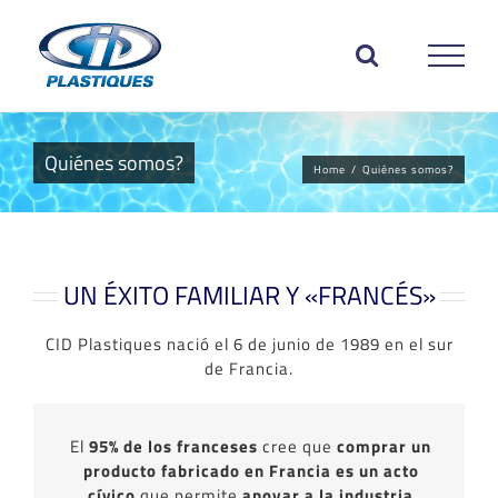
Skip
to
content
Quiénes somos?
Home
/
Quiénes somos?
UN ÉXITO FAMILIAR Y «FRANCÉS»
CID Plastiques nació el 6 de junio de 1989 en el sur
de Francia.
El
95% de los franceses
cree que
comprar un
producto fabricado en Francia es un acto
cívico
que permite
apoyar a la industria