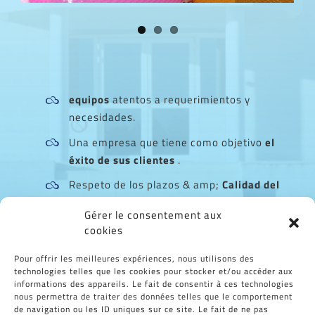
equipos
atentos a requerimientos y
necesidades.
Una empresa que tiene como objetivo
el
éxito de sus clientes
.
Respeto de los plazos & amp;
Calidad del
trabajo realizado.
Gérer le consentement aux
Ser los
mejores
en nuestros negocios.
cookies
Pour offrir les meilleures expériences, nous utilisons des
¡Avanzando, mejorando para nuestros
technologies telles que les cookies pour stocker et/ou accéder aux
informations des appareils. Le fait de consentir à ces technologies
clientes, nuestros empleados y nuestra
nous permettra de traiter des données telles que le comportement
región!
de navigation ou les ID uniques sur ce site. Le fait de ne pas