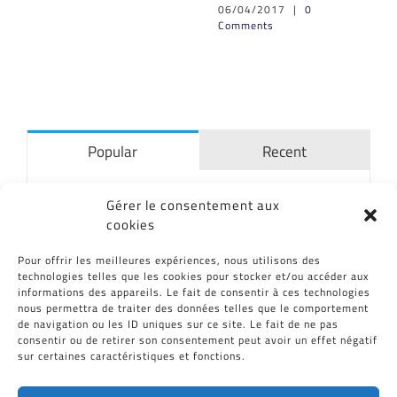
06/04/2017
|
0
Comments
Popular
Recent
El MATIS® bio-reactor
Gérer le consentement aux
06/07/2015
cookies
Pour offrir les meilleures expériences, nous utilisons des
technologies telles que les cookies pour stocker et/ou accéder aux
Se habla de CID Plastiques en Radio
informations des appareils. Le fait de consentir à ces technologies
France Bleu Hérault
nous permettra de traiter des données telles que le comportement
04/01/2017
de navigation ou les ID uniques sur ce site. Le fait de ne pas
consentir ou de retirer son consentement peut avoir un effet négatif
sur certaines caractéristiques et fonctions.
CID Plastiques en «Les Echos»
19/11/2013