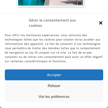
Gérer le consentement aux
cookies
Partagez cet article, Choisissez votre
Plateforme!
Pour offrir les meilleures expériences, nous utilisons des
technologies telles que les cookies pour stocker et/ou accéder aux
Facebook
Twitter
Reddit
LinkedIn
WhatsApp
Tumblr
Pinterest
Vk
Email
informations des appareils. Le fait de consentir à ces technologies
nous permettra de traiter des données telles que le comportement
de navigation ou les ID uniques sur ce site. Le fait de ne pas
consentir ou de retirer son consentement peut avoir un effet négatif
sur certaines caractéristiques et fonctions.
Accepter
Refuser
Tous Droits Réservés © Cid-Plastiques 2020 - 2026 |
Création de site : Grafibox.fr
Voir les préférences