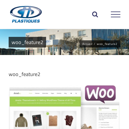
Passer
au
contenu
woo_feature2
Accueil
/
woo_feature2
woo_feature2