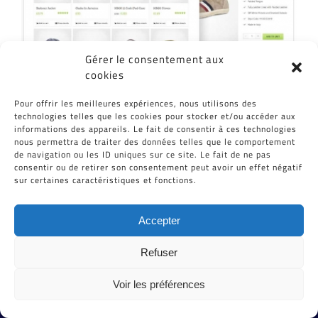
Gérer le consentement aux
cookies
Partagez cet article, Choisissez votre
Pour offrir les meilleures expériences, nous utilisons des
Plateforme!
technologies telles que les cookies pour stocker et/ou accéder aux
informations des appareils. Le fait de consentir à ces technologies
Facebook
Twitter
Reddit
LinkedIn
WhatsApp
Tumblr
Pinterest
Vk
Email
nous permettra de traiter des données telles que le comportement
de navigation ou les ID uniques sur ce site. Le fait de ne pas
consentir ou de retirer son consentement peut avoir un effet négatif
sur certaines caractéristiques et fonctions.
Accepter
Refuser
Voir les préférences
Tous Droits Réservés © Cid-Plastiques 2020 - 2026 |
Création de site : Grafibox.fr