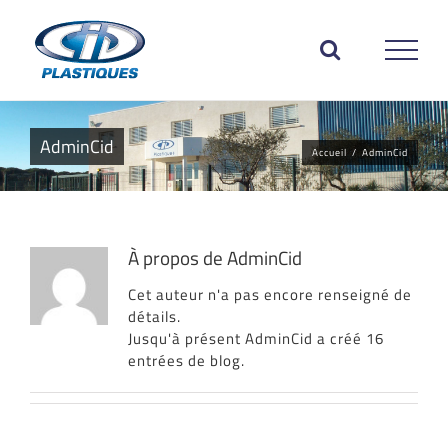
Passer
au
contenu
AdminCid
Accueil
/
AdminCid
À propos de
AdminCid
Cet auteur n'a pas encore renseigné de
détails.
Jusqu'à présent AdminCid a créé 16
entrées de blog.