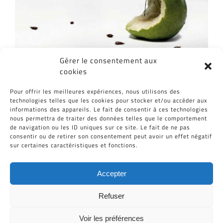
Gérer le consentement aux
cookies
Partagez cet article, Choisissez votre
Pour offrir les meilleures expériences, nous utilisons des
Plateforme!
technologies telles que les cookies pour stocker et/ou accéder aux
informations des appareils. Le fait de consentir à ces technologies
Facebook
Twitter
Reddit
LinkedIn
WhatsApp
Tumblr
Pinterest
Vk
Email
nous permettra de traiter des données telles que le comportement
de navigation ou les ID uniques sur ce site. Le fait de ne pas
consentir ou de retirer son consentement peut avoir un effet négatif
sur certaines caractéristiques et fonctions.
Accepter
Refuser
Voir les préférences
Tous Droits Réservés © Cid-Plastiques 2020 - 2026 |