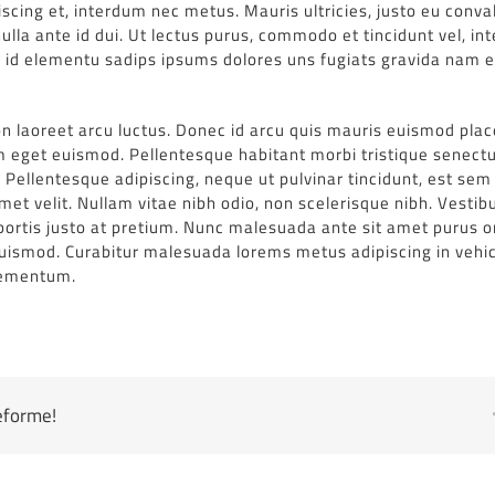
piscing et, interdum nec metus. Mauris ultricies, justo eu conval
 nulla ante id dui. Ut lectus purus, commodo et tincidunt vel, i
i id elementu sadips ipsums dolores uns fugiats gravida nam el
on laoreet arcu luctus. Donec id arcu quis mauris euismod plac
em eget euismod. Pellentesque habitant morbi tristique senectu
Pellentesque adipiscing, neque ut pulvinar tincidunt, est sem
amet velit. Nullam vitae nibh odio, non scelerisque nibh. Vesti
obortis justo at pretium. Nunc malesuada ante sit amet purus 
euismod. Curabitur malesuada lorems metus adipiscing in vehi
lementum.
teforme!