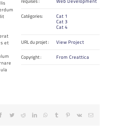
requises :
Web Development
lis
nterdum
Catégories:
Cat 1
it
Cat 3
Cat 4
erat
URL du projet :
View Project
s et
bulum
Copyright :
From Creattica
ornare
cula
Facebook
Twitter
Reddit
LinkedIn
WhatsApp
Tumblr
Pinterest
Vk
Email