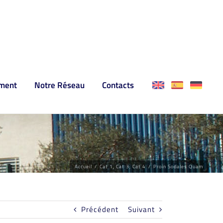
ment
Notre Réseau
Contacts
Accueil
/
Cat 1
,
Cat 3
,
Cat 4
/
Proin Sodales Quam
Précédent
Suivant