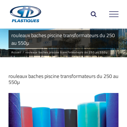
Passer
au
contenu
rouleaux baches piscine transformateurs du 250
au 550µ
Accueil
/
rouleaux baches piscine transformateurs du 250 au 550µ
rouleaux baches piscine transformateurs du 250 au
550µ