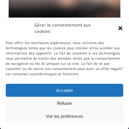
Gérer le consentement aux
cookies
Partagez cet article, Choisissez votre
Pour offrir les meilleures expériences, nous utilisons des
Plateforme!
technologies telles que les cookies pour stocker et/ou accéder aux
informations des appareils. Le fait de consentir à ces technologies
Facebook
Twitter
Reddit
LinkedIn
WhatsApp
Tumblr
Pinterest
Vk
Email
nous permettra de traiter des données telles que le comportement
de navigation ou les ID uniques sur ce site. Le fait de ne pas
consentir ou de retirer son consentement peut avoir un effet négatif
sur certaines caractéristiques et fonctions.
Accepter
Refuser
Voir les préférences
Tous Droits Réservés © Cid-Plastiques 2020 - 2026 |
Création de site : Grafibox.fr