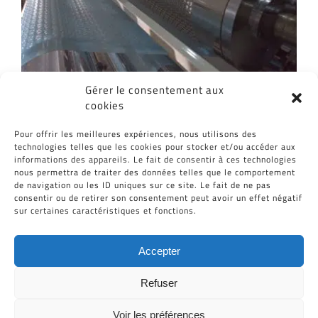
Gérer le consentement aux
cookies
Partagez cet article, Choisissez votre
Pour offrir les meilleures expériences, nous utilisons des
Plateforme!
technologies telles que les cookies pour stocker et/ou accéder aux
informations des appareils. Le fait de consentir à ces technologies
Facebook
Twitter
Reddit
LinkedIn
WhatsApp
Tumblr
Pinterest
Vk
Email
nous permettra de traiter des données telles que le comportement
de navigation ou les ID uniques sur ce site. Le fait de ne pas
consentir ou de retirer son consentement peut avoir un effet négatif
sur certaines caractéristiques et fonctions.
Accepter
Refuser
Voir les préférences
Tous Droits Réservés © Cid-Plastiques 2020 - 2026 |