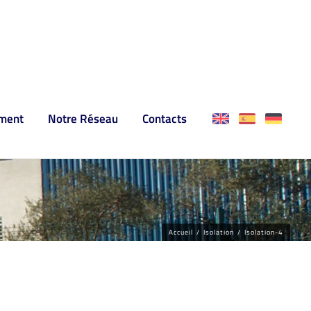
ment
Notre Réseau
Contacts
Accueil
/
Isolation
/
Isolation-4