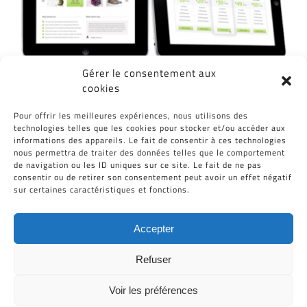
Gérer le consentement aux
cookies
Partagez cet article, Choisissez votre
Pour offrir les meilleures expériences, nous utilisons des
Plateforme!
technologies telles que les cookies pour stocker et/ou accéder aux
informations des appareils. Le fait de consentir à ces technologies
Facebook
Twitter
Reddit
LinkedIn
WhatsApp
Tumblr
Pinterest
Vk
Email
nous permettra de traiter des données telles que le comportement
de navigation ou les ID uniques sur ce site. Le fait de ne pas
consentir ou de retirer son consentement peut avoir un effet négatif
sur certaines caractéristiques et fonctions.
Accepter
Refuser
Voir les préférences
Tous Droits Réservés © Cid-Plastiques 2020 - 2026 |
Création de site : Grafibox.fr