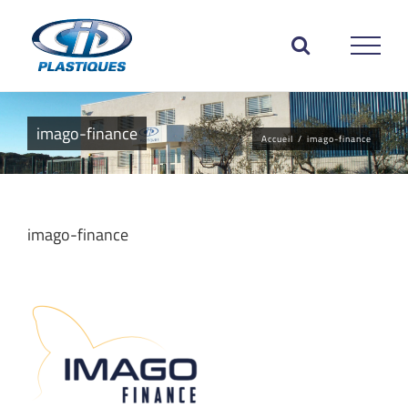
Passer
au
contenu
imago-finance
Accueil
/
imago-finance
imago-finance