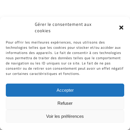
Gérer le consentement aux
cookies
Partagez cet article, Choisissez votre
Pour offrir les meilleures expériences, nous utilisons des
Plateforme!
technologies telles que les cookies pour stocker et/ou accéder aux
informations des appareils. Le fait de consentir à ces technologies
Facebook
Twitter
Reddit
LinkedIn
WhatsApp
Tumblr
Pinterest
Vk
Email
nous permettra de traiter des données telles que le comportement
de navigation ou les ID uniques sur ce site. Le fait de ne pas
consentir ou de retirer son consentement peut avoir un effet négatif
sur certaines caractéristiques et fonctions.
Accepter
Refuser
Tous Droits Réservés © Cid-Plastiques 2020 - 2026 |
Voir les préférences
Création de site : Grafibox.fr