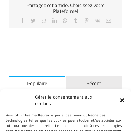
Partagez cet article, Choisissez votre
Plateforme!
Facebook
Twitter
Reddit
LinkedIn
WhatsApp
Tumblr
Pinterest
Vk
Email
Populaire
Récent
Gérer le consentement aux
CID Plastiques fête ses 30 Ans !
cookies
19/07/2019
Pour offrir les meilleures expériences, nous utilisons des
technologies telles que les cookies pour stocker et/ou accéder aux
La lettre M : Masters 2018
informations des appareils. Le fait de consentir à ces technologies
nous permettra de traiter des données telles que le comportement