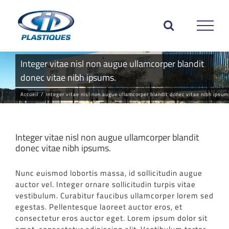
Passer
au
contenu
Integer vitae nisl non augue ullamcorper blandit
donec vitae nibh ipsums.
Accueil
/
Integer vitae nisl non augue ullamcorper blandit donec vitae nibh ipsum
Integer vitae nisl non augue ullamcorper blandit
donec vitae nibh ipsums.
Nunc euismod lobortis massa, id sollicitudin augue
auctor vel. Integer ornare sollicitudin turpis vitae
vestibulum. Curabitur faucibus ullamcorper lorem sed
egestas. Pellentesque laoreet auctor eros, et
consectetur eros auctor eget. Lorem ipsum dolor sit