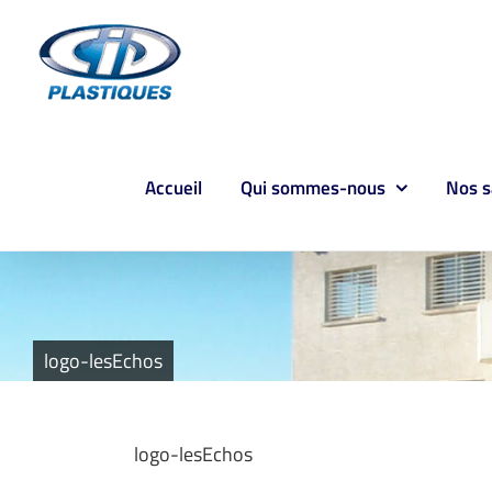
Passer
au
contenu
Accueil
Qui sommes-nous
Nos s
logo-lesEchos
logo-lesEchos