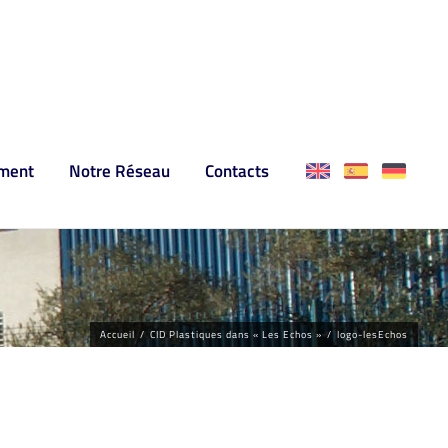
ment
Notre Réseau
Contacts
Accueil
/
CID Plastiques dans « Les Echos »
/
logo-lesEchos