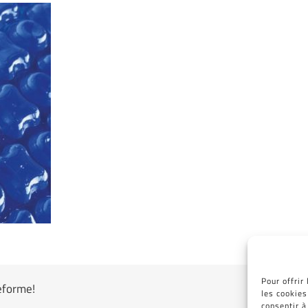
Pour offrir
teforme!
les cookies
consentir à