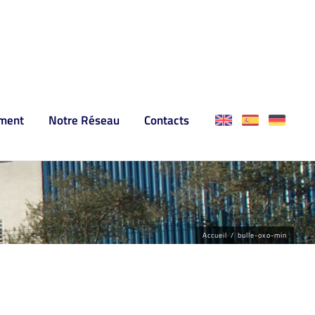
ment
Notre Réseau
Contacts
Accueil
/
bulle-oxo-min