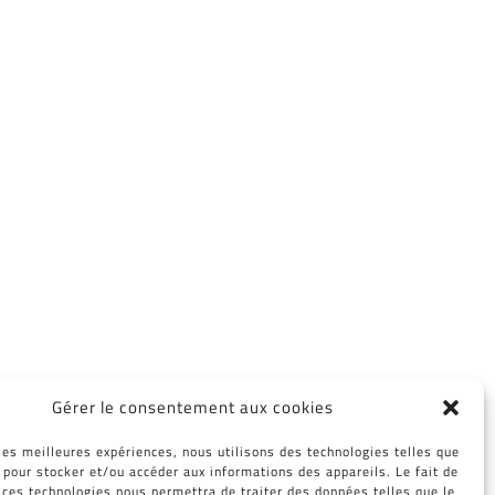
Gérer le consentement aux cookies
 les meilleures expériences, nous utilisons des technologies telles que
Facebook
Twitter
Reddit
LinkedIn
WhatsApp
Tumblr
Pinterest
Vk
Email
 pour stocker et/ou accéder aux informations des appareils. Le fait de
 ces technologies nous permettra de traiter des données telles que le