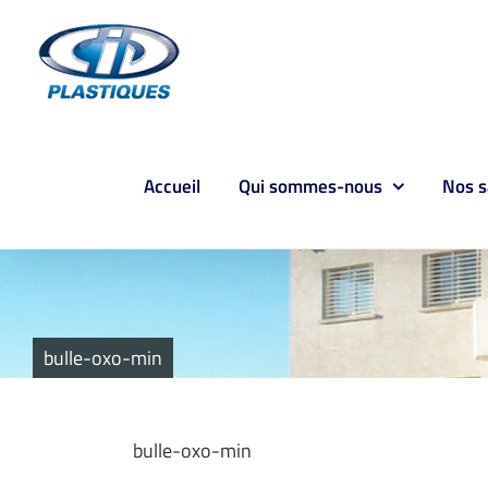
Passer
au
contenu
Accueil
Qui sommes-nous
Nos s
bulle-oxo-min
bulle-oxo-min