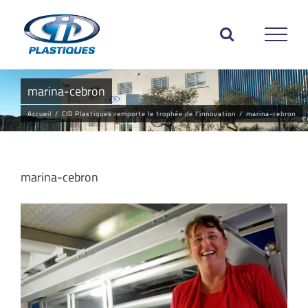
Passer
au
contenu
marina-cebron
Accueil
/
CID Plastiques remporte le trophée de l’innovation
/
marina-cebron
marina-cebron