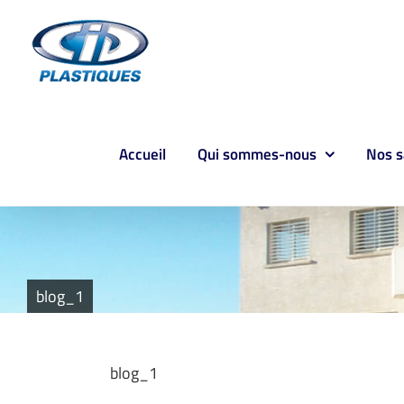
Passer
au
contenu
Accueil
Qui sommes-nous
Nos s
blog_1
blog_1