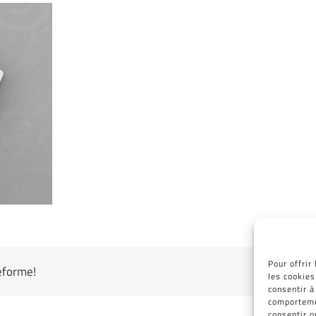
Pour offrir
teforme!
les cookies
consentir à
comportemen
consentir o