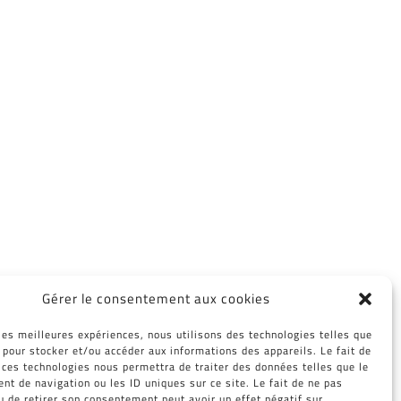
Gérer le consentement aux cookies
 les meilleures expériences, nous utilisons des technologies telles que
Facebook
Twitter
Reddit
LinkedIn
WhatsApp
Tumblr
Pinterest
Vk
Email
 pour stocker et/ou accéder aux informations des appareils. Le fait de
 ces technologies nous permettra de traiter des données telles que le
t de navigation ou les ID uniques sur ce site. Le fait de ne pas
u de retirer son consentement peut avoir un effet négatif sur