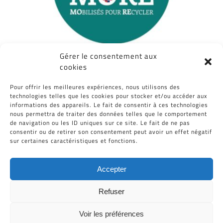
Gérer le consentement aux
cookies
Partagez cet article, Choisissez votre
Pour offrir les meilleures expériences, nous utilisons des
Plateforme!
technologies telles que les cookies pour stocker et/ou accéder aux
informations des appareils. Le fait de consentir à ces technologies
Facebook
Twitter
Reddit
LinkedIn
WhatsApp
Tumblr
Pinterest
Vk
Email
nous permettra de traiter des données telles que le comportement
de navigation ou les ID uniques sur ce site. Le fait de ne pas
consentir ou de retirer son consentement peut avoir un effet négatif
sur certaines caractéristiques et fonctions.
Accepter
Refuser
Voir les préférences
Tous Droits Réservés © Cid-Plastiques 2020 - 2026 |