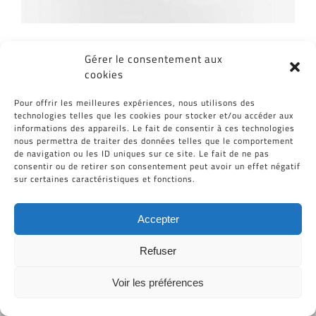
Gérer le consentement aux
cookies
Partagez cet article, Choisissez votre
Plateforme!
Pour offrir les meilleures expériences, nous utilisons des
technologies telles que les cookies pour stocker et/ou accéder aux
Facebook
Twitter
Reddit
LinkedIn
WhatsApp
Tumblr
Pinterest
Vk
Email
informations des appareils. Le fait de consentir à ces technologies
nous permettra de traiter des données telles que le comportement
de navigation ou les ID uniques sur ce site. Le fait de ne pas
consentir ou de retirer son consentement peut avoir un effet négatif
sur certaines caractéristiques et fonctions.
Accepter
Refuser
Tous Droits Réservés © Cid-Plastiques 2020 - 2026 |
Création de site : Grafibox.fr
Voir les préférences