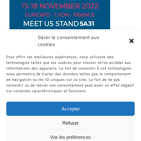
Gérer le consentement aux
cookies
Partagez cet article, Choisissez votre
Pour offrir les meilleures expériences, nous utilisons des
Plateforme!
technologies telles que les cookies pour stocker et/ou accéder aux
informations des appareils. Le fait de consentir à ces technologies
Facebook
Twitter
Reddit
LinkedIn
WhatsApp
Tumblr
Pinterest
Vk
Email
nous permettra de traiter des données telles que le comportement
de navigation ou les ID uniques sur ce site. Le fait de ne pas
consentir ou de retirer son consentement peut avoir un effet négatif
sur certaines caractéristiques et fonctions.
Accepter
Refuser
Voir les préférences
Tous Droits Réservés © Cid-Plastiques 2020 - 2026 |