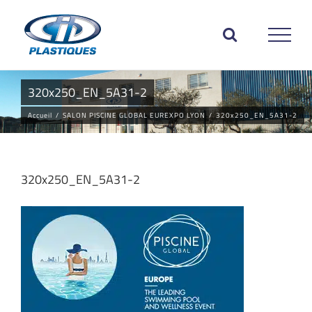
Passer
au
contenu
320x250_EN_5A31-2
Accueil
/
SALON PISCINE GLOBAL EUREXPO LYON
/
320x250_EN_5A31-2
320x250_EN_5A31-2