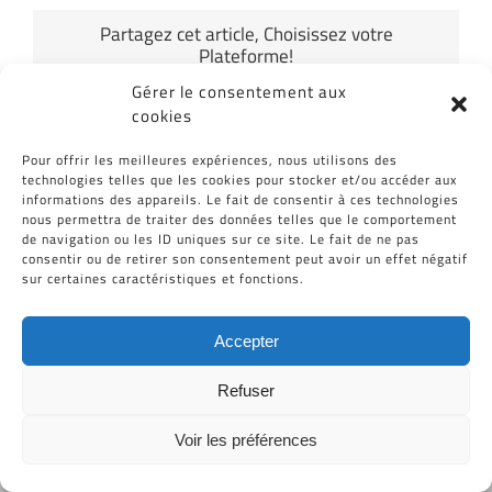
Partagez cet article, Choisissez votre
Plateforme!
Gérer le consentement aux
Facebook
Twitter
Reddit
LinkedIn
WhatsApp
Tumblr
Pinterest
Vk
Email
cookies
Pour offrir les meilleures expériences, nous utilisons des
technologies telles que les cookies pour stocker et/ou accéder aux
informations des appareils. Le fait de consentir à ces technologies
nous permettra de traiter des données telles que le comportement
de navigation ou les ID uniques sur ce site. Le fait de ne pas
consentir ou de retirer son consentement peut avoir un effet négatif
sur certaines caractéristiques et fonctions.
Tous Droits Réservés © Cid-Plastiques 2020 - 2026 |
Création de site : Grafibox.fr
Accepter
Refuser
Voir les préférences