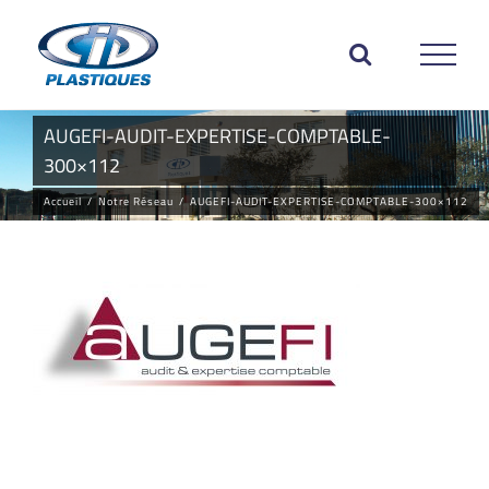
Passer
au
contenu
AUGEFI-AUDIT-EXPERTISE-COMPTABLE-
300×112
Accueil
/
Notre Réseau
/
AUGEFI-AUDIT-EXPERTISE-COMPTABLE-300×112