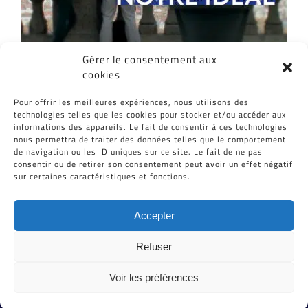
Gérer le consentement aux
cookies
Partagez cet article, Choisissez votre
Pour offrir les meilleures expériences, nous utilisons des
Plateforme!
technologies telles que les cookies pour stocker et/ou accéder aux
informations des appareils. Le fait de consentir à ces technologies
Facebook
Twitter
Reddit
LinkedIn
WhatsApp
Tumblr
Pinterest
Vk
Email
nous permettra de traiter des données telles que le comportement
de navigation ou les ID uniques sur ce site. Le fait de ne pas
consentir ou de retirer son consentement peut avoir un effet négatif
sur certaines caractéristiques et fonctions.
Accepter
Refuser
Voir les préférences
Tous Droits Réservés © Cid-Plastiques 2020 - 2026 |
Création de site : Grafibox.fr