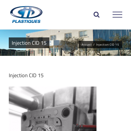
Passer
au
contenu
Injection CID 15
Accueil
/
Injection CID 15
Injection CID 15