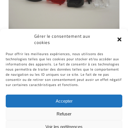
Gérer le consentement aux
cookies
Partagez cet article, Choisissez votre
Pour offrir les meilleures expériences, nous utilisons des
Plateforme!
technologies telles que les cookies pour stocker et/ou accéder aux
informations des appareils. Le fait de consentir à ces technologies
Facebook
Twitter
Reddit
LinkedIn
WhatsApp
Tumblr
Pinterest
Vk
Email
nous permettra de traiter des données telles que le comportement
de navigation ou les ID uniques sur ce site. Le fait de ne pas
consentir ou de retirer son consentement peut avoir un effet négatif
sur certaines caractéristiques et fonctions.
Accepter
Refuser
Voir les préférences
Tous Droits Réservés © Cid-Plastiques 2020 - 2026 |