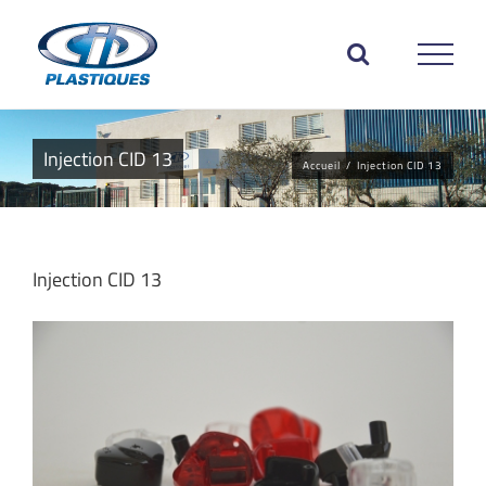
Passer
au
contenu
Injection CID 13
Accueil
/
Injection CID 13
Injection CID 13