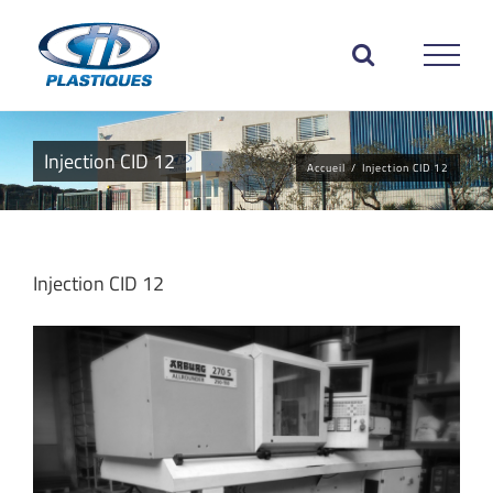
Passer
au
contenu
Injection CID 12
Accueil
/
Injection CID 12
Injection CID 12