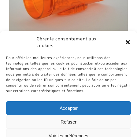
Gérer le consentement aux
cookies
Partagez cet article, Choisissez votre
Pour offrir les meilleures expériences, nous utilisons des
Plateforme!
technologies telles que les cookies pour stocker et/ou accéder aux
informations des appareils. Le fait de consentir à ces technologies
Facebook
Twitter
Reddit
LinkedIn
WhatsApp
Tumblr
Pinterest
Vk
Email
nous permettra de traiter des données telles que le comportement
de navigation ou les ID uniques sur ce site. Le fait de ne pas
consentir ou de retirer son consentement peut avoir un effet négatif
sur certaines caractéristiques et fonctions.
Accepter
Refuser
Voir les préférences
Tous Droits Réservés © Cid-Plastiques 2020 - 2026 |