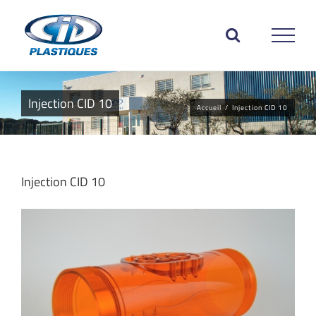
Passer
au
contenu
Injection CID 10
Accueil
/
Injection CID 10
Injection CID 10