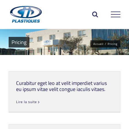
Passer
au
contenu
Pricing
Accueil
/
Pricing
Curabitur eget leo at velit imperdiet varius
eu ipsum vitae velit congue iaculis vitaes.
Lire la suite