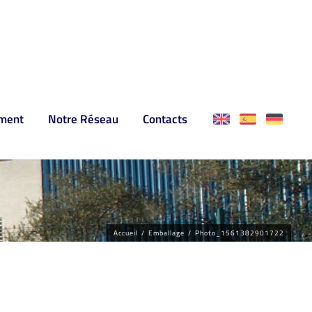
ment
Notre Réseau
Contacts
Accueil
/
Emballage
/
Photo_1561382901722