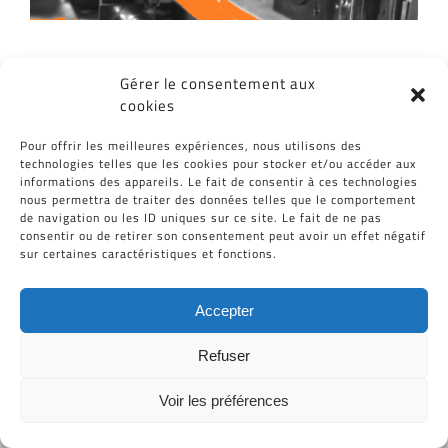
Gérer le consentement aux
Partagez cet article, Choisissez votre
cookies
Plateforme!
Pour offrir les meilleures expériences, nous utilisons des
Facebook
Twitter
Reddit
LinkedIn
WhatsApp
Tumblr
Pinterest
Vk
Email
technologies telles que les cookies pour stocker et/ou accéder aux
informations des appareils. Le fait de consentir à ces technologies
nous permettra de traiter des données telles que le comportement
de navigation ou les ID uniques sur ce site. Le fait de ne pas
consentir ou de retirer son consentement peut avoir un effet négatif
sur certaines caractéristiques et fonctions.
Accepter
Refuser
Tous Droits Réservés © Cid-Plastiques 2020 - 2026 |
Création de site : Grafibox.fr
Voir les préférences