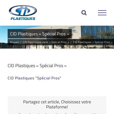
Passer
au
contenu
CID Plastiques « Spécial Pros »
Accueil
/
CID Plastiques dans « Spécial Pros »
/
CID Plastiques « Spécial Pros »
CID Plastiques « Spécial Pros »
CID Plastiques "Spécial Pros"
Partagez cet article, Choisissez votre
Plateforme!