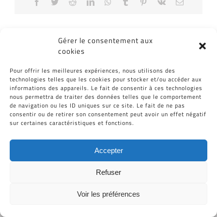
Facebook
Twitter
Reddit
LinkedIn
WhatsApp
Tumblr
Pinterest
Vk
Email
Gérer le consentement aux
cookies
Pour offrir les meilleures expériences, nous utilisons des
technologies telles que les cookies pour stocker et/ou accéder aux
informations des appareils. Le fait de consentir à ces technologies
nous permettra de traiter des données telles que le comportement
Tous Droits Réservés © Cid-Plastiques 2020 - 2026 |
de navigation ou les ID uniques sur ce site. Le fait de ne pas
Création de site : Grafibox.fr
consentir ou de retirer son consentement peut avoir un effet négatif
sur certaines caractéristiques et fonctions.
Accepter
Refuser
Voir les préférences