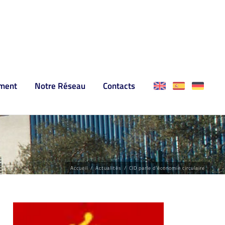
ment
Notre Réseau
Contacts
Accueil
/
Actualités
/
CID parle d’économie circulaire
Voir
l'image