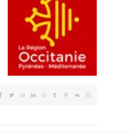
agrandie
Facebook
Twitter
Reddit
LinkedIn
WhatsApp
Tumblr
Pinterest
Vk
Email