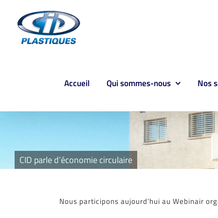
Passer
au
contenu
Accueil
Qui sommes-nous
Nos s
CID parle d’économie circulaire
Nous participons aujourd’hui au Webinair orga