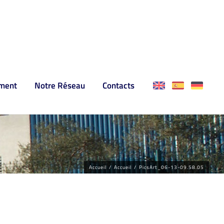
ment
Notre Réseau
Contacts
Accueil
/
Accueil
/
PicsArt_06-13-09.58.05